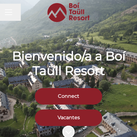
MENÚ DE EMPLEO
Compartir página
Bienvenido/a a Boí
Taüll Resort
Connect
Vacantes
Más contenido